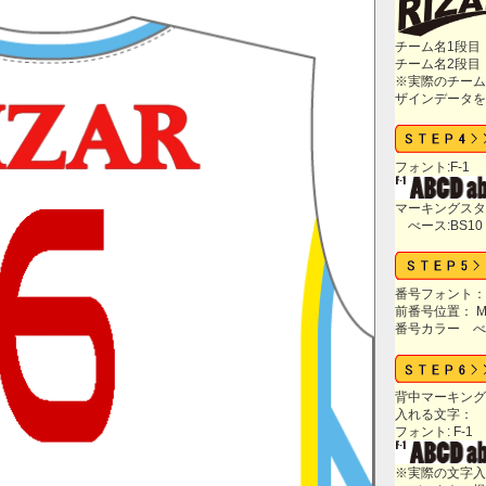
チーム名1段目
チーム名2段目
※実際のチーム
ザインデータを
フォント:F-1
マーキングスタ
べース:BS10
番号フォント： 
前番号位置： M
番号カラー べー
背中マーキング：
入れる文字：
フォント: F-1
※実際の文字入