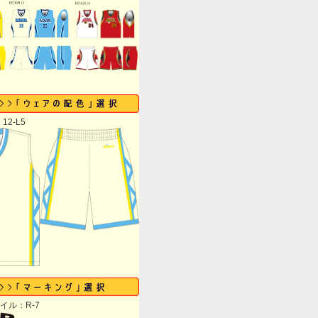
12-L5
イル：R-7